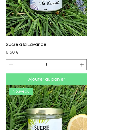
Sucre à la Lavande
Prix
6,50 €
Ajouter au panier
Nouveau