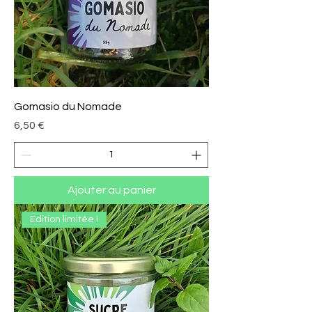
Gomasio du Nomade
Prix
6,50 €
Ajouter au panier
Edition limitée !