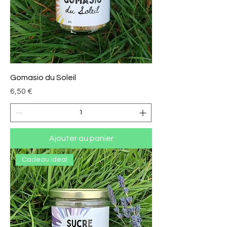
Gomasio du Soleil
Prix
6,50 €
Ajouter au panier
Cadeau idéal