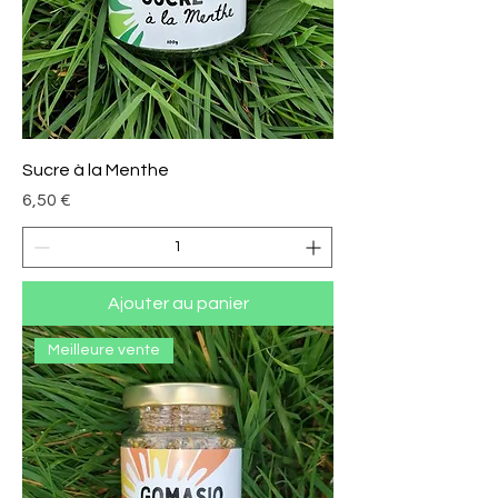
Sucre à la Menthe
Prix
6,50 €
Ajouter au panier
Meilleure vente