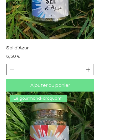
Sel d'Azur
Prix
6,50 €
Ajouter au panier
Le gourmand-croquant !