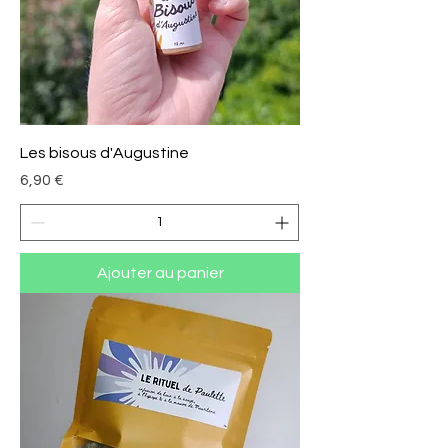
Les bisous d'Augustine
Prix
6,90 €
Ajouter au panier