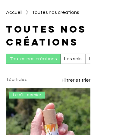
Accueil
Toutes nos créations
Toutes nos
créations
Toutes nos créations
Les sels
Les sucres
12 articles
Filtrer et trier
Le p'tit dernier