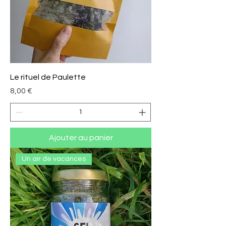
Le rituel de Paulette
Prix
8,00 €
Ajouter au panier
Un air de vacances