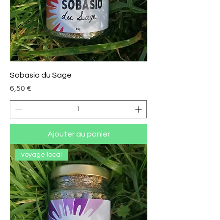
Sobasio du Sage
Prix
6,50 €
Ajouter au panier
voyage local