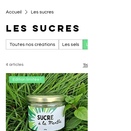
Accueil
Les sucres
Les sucres
Toutes nos créations
Les sels
Les sucres
4 articles
Tri
Edition limitée !