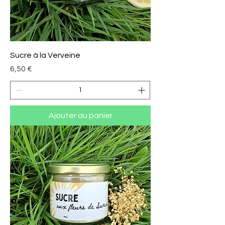
Sucre à la Verveine
Prix
6,50 €
Ajouter au panier