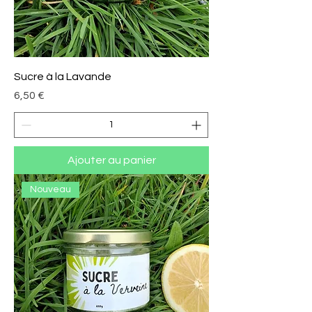
Sucre à la Lavande
Prix
6,50 €
Ajouter au panier
Nouveau