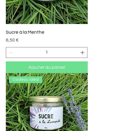
Sucre à la Menthe
Prix
6,50 €
Ajouter au panier
Cadeau idéal