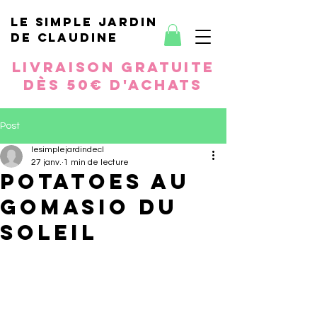
le simple jardin
de Claudine
Livraison gratuite
dès 50€ d'achats
Post
lesimplejardindecl
27 janv.
1 min de lecture
Potatoes AU
GOMASIO DU
SOLEIL